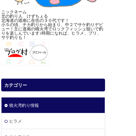
ニックネーム
北の釣り人 けずちぇる
北海道の道南に在住の３０代です！
小５の頃、チカ釣りから始まり、中２でサケ釣りデビ
ュー！主に道南の噴火湾でロックフィッシュ狙いで釣
りを楽しんでいます♪時期になれば、ヒラメ、ブリ、
サケ釣りも！
カテゴリー
噴火湾釣り情報
ヒラメ