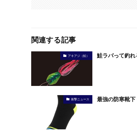
関連する記事
鮭ラバって釣れ
アキアジ（鮭）
最強の防寒靴下
衝撃ニュース