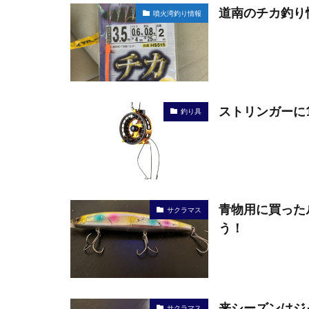
道南のチカ釣り
噴火湾釣り情報
ストリンガーに
釣り具
青物用に買った
サクラマス
う！
来シーズンはジ
サクラマス