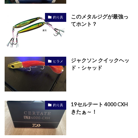
このメタルジグが最強っ
釣り具
てホント？
ジャクソン クイックヘッ
ヒラメ
ド・シャッド
19セルテート 4000 CXH
釣り具
きたぁ～！