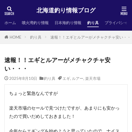
北海道釣り情報ブログ
ホーム
噴火湾釣り情報
日本海釣り情報
釣り具
プライバシーポ
HOME
釣り具
速報！！エギとルアーがメチャクチャ安い・・
速報！！エギとルアーがメチャクチャ安
い・・・
2025年8月10日
釣り具
エギ
,
ルアー
,
楽天市場
ちょっと緊急なんですが
楽天市場のセールで見つけたですが、あまりにも安かっ
たので買いだめしておきました！
今年からエギングを始めようと思っていたので、ナイス