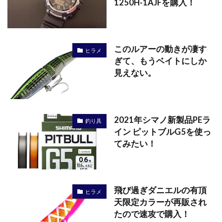
1250H-1AJFを購入！
このルアーの動きが凄す
ヒラメ
ぎて、もうベイトにしか
見えない。
2021年シマノ新製品PEラ
釣り具
イン ピットブルG5を使っ
てみたい！
飛び過ぎダニエルの有頂
ヒラメ
天限定カラーが再販され
たので速攻で購入！