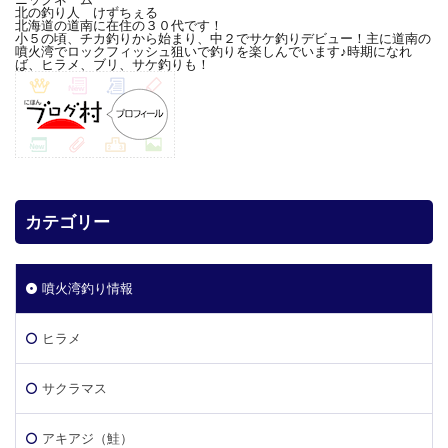
北の釣り人 けずちぇる
北海道の道南に在住の３０代です！
小５の頃、チカ釣りから始まり、中２でサケ釣りデビュー！主に道南の
噴火湾でロックフィッシュ狙いで釣りを楽しんでいます♪時期になれ
ば、ヒラメ、ブリ、サケ釣りも！
カテゴリー
噴火湾釣り情報
ヒラメ
サクラマス
アキアジ（鮭）