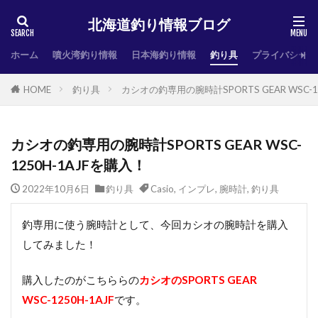
北海道釣り情報ブログ
ホーム
噴火湾釣り情報
日本海釣り情報
釣り具
プライバシーポ
HOME
釣り具
カシオの釣専用の腕時計SPORTS GEAR WSC-1
カシオの釣専用の腕時計SPORTS GEAR WSC-
1250H-1AJFを購入！
2022年10月6日
釣り具
Casio
,
インプレ
,
腕時計
,
釣り具
釣専用に使う腕時計として、今回カシオの腕時計を購入
してみました！
購入したのがこちららの
カシオのSPORTS GEAR
WSC-1250H-1AJF
です。