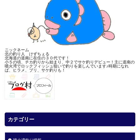
ニックネーム
北の釣り人 けずちぇる
北海道の道南に在住の３０代です！
小５の頃、チカ釣りから始まり、中２でサケ釣りデビュー！主に道南の
噴火湾でロックフィッシュ狙いで釣りを楽しんでいます♪時期になれ
ば、ヒラメ、ブリ、サケ釣りも！
カテゴリー