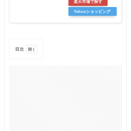
楽天市場で探す
Yahooショッピング
で探す
目次
1
[カ
シオ]釣
り専用腕
時計
SPORTS
GEAR
WSC-
1250H-
1AJFレ
ビュー
1.1
[カシオ]
釣り専用