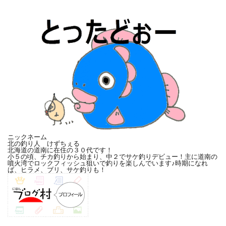
ニックネーム
北の釣り人 けずちぇる
北海道の道南に在住の３０代です！
小５の頃、チカ釣りから始まり、中２でサケ釣りデビュー！主に道南の
噴火湾でロックフィッシュ狙いで釣りを楽しんでいます♪時期になれ
ば、ヒラメ、ブリ、サケ釣りも！