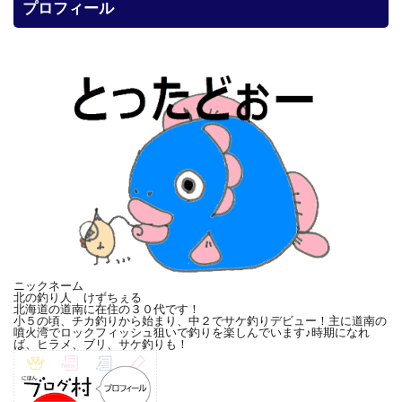
プロフィール
ニックネーム
北の釣り人 けずちぇる
北海道の道南に在住の３０代です！
小５の頃、チカ釣りから始まり、中２でサケ釣りデビュー！主に道南の
噴火湾でロックフィッシュ狙いで釣りを楽しんでいます♪時期になれ
ば、ヒラメ、ブリ、サケ釣りも！