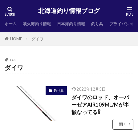
北海道釣り情報ブログ
ホーム
噴火湾釣り情報
日本海釣り情報
釣り具
プライバシーポ
HOME
ダイワ
TAG
ダイワ
2022年12月5日
釣り具
ダイワのロッド、オーバ
ーゼアAIR109ML/Mが半
額なってる⁉
開く