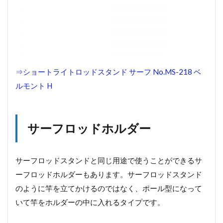
ンラ
イフ
ジャ
ケッ
ト サ
ーフ
スペ
シャ
⇒ショートライトロッドスタンド サーフ No.MS-218 ベ
ル
ルモント H
MZLJ-
311
サーフロッドホルダー
サーフロッドスタンドと同じ用途で使うことができるサ
ーフロッドホルダーもあります。サーフロッドスタンド
のように竿を立てかけるのではなく、ポール型になって
いて竿をホルダーの中に入れるタイプです。