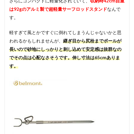
さらにコンパクトに軽量化されていて、
収納時42cm自重
着
は92gのアルミ製で超軽量サーフロッドスタンド
なんで
は
マ
す。
ズ
メ
軽すぎて風とかですぐに倒れてしまうんじゃないかと思
の
ゲ
われるかもしれませんが、
継ぎ目から尻栓までポールが
ー
長いので砂地にしっかりと刺し込めて安定感は抜群なの
ム
ベ
でその点は心配なさそうです。伸し寸法は65cmありま
ス
す。
ト
が
お
す
す
め
3.1
マズ
メ レ
ッド
ムー