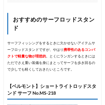
フ
No.MS-
218
おすすめのサーフロッドスタン
2
サ
ド
ー
フ
ロ
ッ
サーフフィッシングをするときに欠かせないアイテムサ
ド
ーフロッドスタンドですが、やはり
携帯性のあるコンパ
ホ
ル
クトで軽量な物が理想的
。とくにランガンするときには
ダ
ただでさえ重い装備を身にまとってサーフを歩き回るの
ー
で少しでも軽くしておきたいところです。
2.1
【バ
ディ
【ベルモント】ショートライトロッドスタ
ーワ
ーク
ンド サーフ No.MS-218
ス】
バデ
ィス