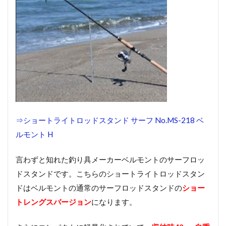
タン
ド ポ
ール
型 サ
ーフ
用ロ
ッド
スタ
ンド
3
サ
⇒ショートライトロッドスタンド サーフ No.MS-218 ベ
ー
フ
ルモント H
用
ロ
ッ
言わずと知れた釣り具メーカーベルモントのサーフロッ
ド
ドスタンドです。こちらのショートライトロッドスタン
ス
タ
ドはベルモントの通常のサーフロッドスタンドの
ショー
ン
トレングスバージョン
になります。
ド
の
装