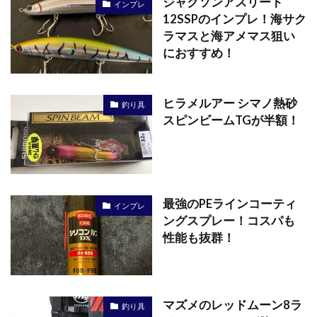
ジャクソンアスリート
インプレ
12SSPのインプレ！海サク
ラマスと海アメマス狙い
におすすめ！
ヒラメルアー シマノ熱砂
釣り具
スピンビームTGが半額！
最強のPEラインコーティ
インプレ
ングスプレー！コスパも
性能も抜群！
マズメのレッドムーン8ラ
釣り具