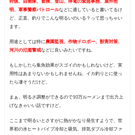
狩猟、自衛隊、冒険、登山、停電の緊急事態、屋外照
明、軍事警察パトロール
などに適していると書いてるけ
ど、正直、釣りでこんな明るいのいる？って思っちゃい
ます。
用途としては特に
農園監視、作物ドロボー、獣害対策、
河川の氾濫警戒
などに良いみたいですね。
もしかしたら集魚効果がスゴイのかもしれないけど、実
用性はあまりないかもしれませんね。イカ釣りとに使っ
たら凄そうだけど。
まぁ、明るさ調整ができるので10万ルーメンまで出力上
げなきゃいい話ですけど。
ここまで明るいとさすがに熱がかなり発生すようで、世
界初の水ヒートパイプ冷却と吸気、排気ダブル冷却ファ