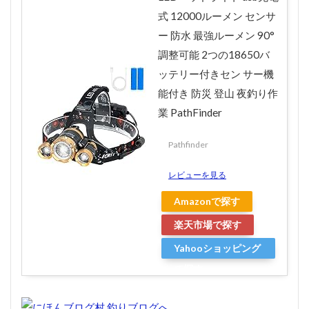
式 12000ルーメン センサ
ー 防水 最強ルーメン 90°
調整可能 2つの18650バ
ッテリー付きセン サー機
能付き 防災 登山 夜釣り作
業 PathFinder
Pathfinder
レビューを見る
Amazonで探す
楽天市場で探す
Yahooショッピング
で探す