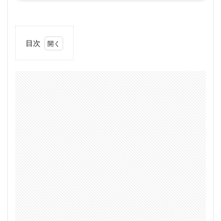
目次
1
世界
最強のハ
ンディラ
イト
IMALENT
MS18は
釣りで使
える？