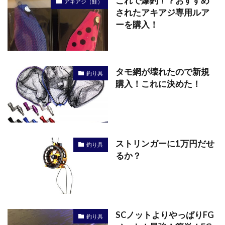
これで爆釣！？おすすめ
アキアジ（鮭）
されたアキアジ専用ルア
ーを購入！
タモ網が壊れたので新規
釣り具
購入！これに決めた！
ストリンガーに1万円だせ
釣り具
るか？
SCノットよりやっぱりFG
釣り具