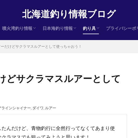
北海道釣り情報ブログ
噴火湾釣り情報
日本海釣り情報
釣り具
プライバシーポ
ヒラメ
サクラマス
アキアジ（鮭）
ヒラメ
サクラマス
アキアジ（鮭）
ヒラメ
サクラマス
アキアジ（鮭）
インプレ
アーだけどサクラマスルアーとして使っちゃおう！
けどサクラマスルアーとして
アラインシャイナー
,
ダイワ
,
ルアー
したんだけど、青物釣行に全然行ってなくてあまり使
サクラマスでも狙ってみようと思います！