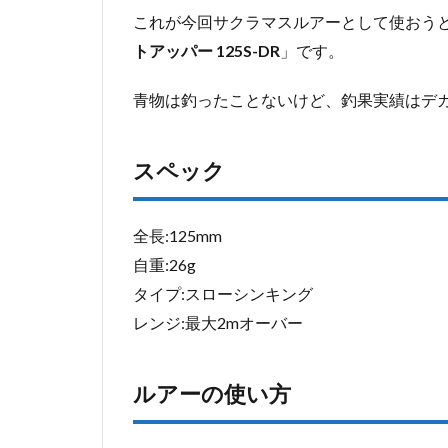
水中映
これが今回サクラマスルアーとして使おう
像
トアッパー 125S-DR
」です。
1.5
トレ
青物は釣ったことないけど、釣果実績はデ
ブル
フッ
ク交
スペック
換
1.5.1
OWNER(オ
全長:125mm
ーナー) ト
自重:26g
リプルフッ
タイプ:スローシンキング
ク STX-
45ZN ステ
レンジ:最大2mオーバー
ィンガート
リプルエク
ストラ
ルアーの使い方