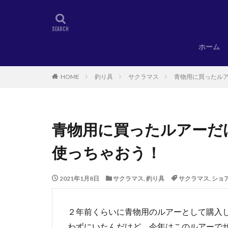
ホーム
HOME
釣り具
サクラマス
青物用に買ったル
青物用に買ったルアーだ
使っちゃおう！
2021年1月8日
サクラマス
,
釣り具
サクラマス
,
ショ
２年前くらいに青物用のルアーとして購入
わずにいたんだけど、今年はこのルアーで