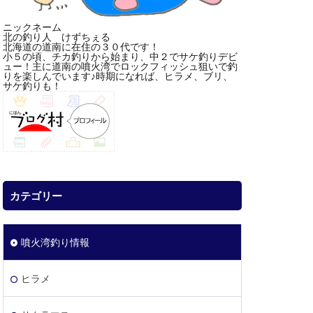
ニックネーム
北の釣り人 けずちぇる
北海道の道南に在住の３０代です！
小５の頃、チカ釣りから始まり、中２でサケ釣りデビ
ュー！主に道南の噴火湾でロックフィッシュ狙いで釣
りを楽しんでいます♪時期になれば、ヒラメ、ブリ、
サケ釣りも！
カテゴリー
噴火湾釣り情報
ヒラメ