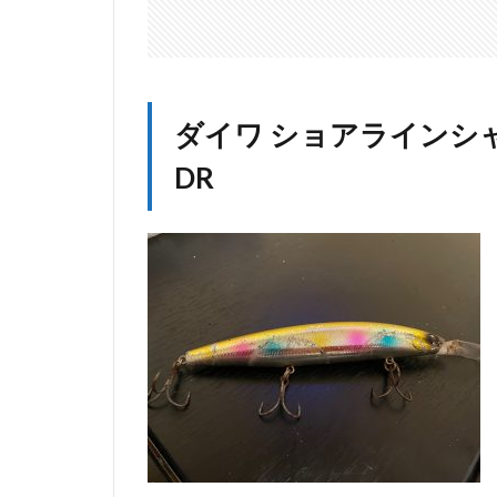
DR
1.1
スペ
ック
ダイワ ショアラインシャイ
1.2
ルア
DR
ーの
使い
方
1.3
飛距
離
1.4
ルア
ーア
クシ
ョン
1.4.1