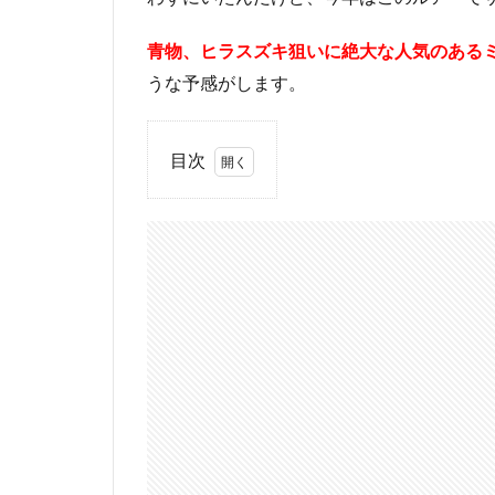
青物、ヒラスズキ狙いに絶大な人気のある
うな予感がします。
目次
1
ダイ
ワ シ
ョア
ライ
ンシ
ャイ
ナー
Z セ
ット
アッ
パー
125S-