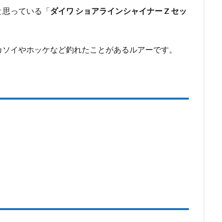
と思っている「
ダイワ ショアラインシャイナー Z セッ
カソイやホッケなど釣れたことがあるルアーです。