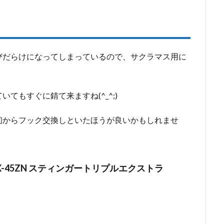
びだらけになってしまっているので、サクラマス用に
てもすぐに錆て来ますね(^_^;)
初からフック交換しといたほうが良いかもしれませ
TX-45ZN スティンガートリプルエクストラ