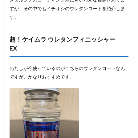
ー
すが、その中でもイチオシのウレタンコートを紹介しま
EX
す。
1.1.1
超！ケ
イムラ
超！ケイムラ ウレタンフィニッシャー
ウレタ
ンフィ
EX
ニッシ
ャー
EXの使
わたしが今使っているのがこちらのウレタンコートなん
い方
ですが、かなりおすすめです。
1.1.2
コーテ
ィング
できる
ルアー
サイズ
2
メタ
ルジ
グの