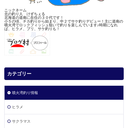
ニックネーム
北の釣り人 けずちぇる
北海道の道南に在住の３０代です！
小５の頃、チカ釣りから始まり、中２でサケ釣りデビュー！主に道南の
噴火湾でロックフィッシュ狙いで釣りを楽しんでいます♪時期になれ
ば、ヒラメ、ブリ、サケ釣りも！
カテゴリー
噴火湾釣り情報
ヒラメ
サクラマス