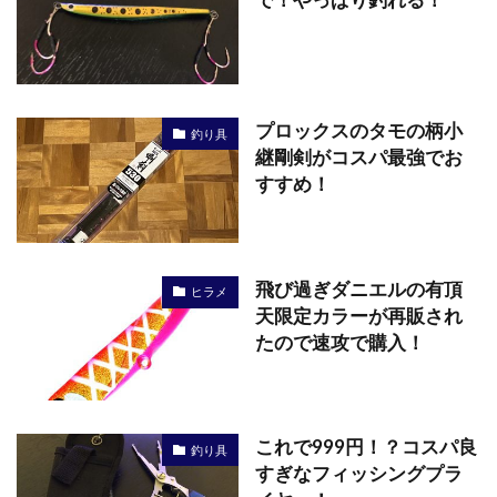
プロックスのタモの柄小
釣り具
継剛剣がコスパ最強でお
すすめ！
飛び過ぎダニエルの有頂
ヒラメ
天限定カラーが再販され
たので速攻で購入！
これで999円！？コスパ良
釣り具
すぎなフィッシングプラ