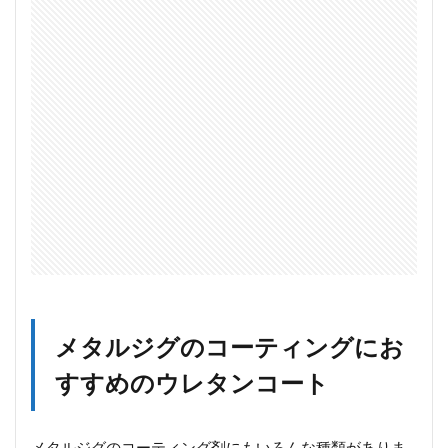
グ
に
お
す
す
め
の
ウ
レ
タ
ン
コ
ー
ト
1.1
超！
ケイ
メタルジグのコーティングにお
ムラ
ウレ
すすめのウレタンコート
タン
フィ
ニッ
シャ
メタルジグのコーティング剤にもいろんな種類がありま