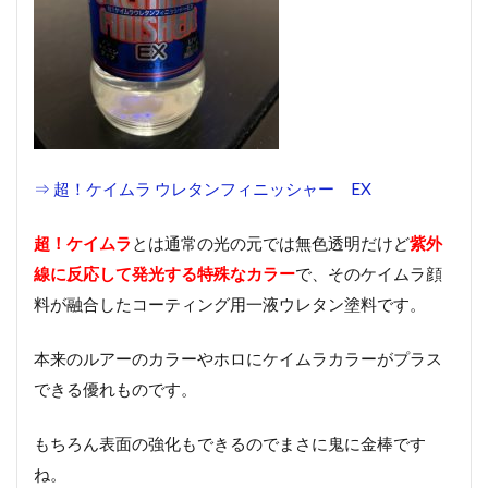
コー
ティ
ング
はウ
レタ
ンコ
ート
で簡
単に
⇒ 超！ケイムラ ウレタンフィニッシャー EX
でき
る！
超！ケイムラ
とは通常の光の元では無色透明だけど
紫外
線に反応して発光する特殊なカラー
で、そのケイムラ顔
料が融合したコーティング用一液ウレタン塗料です。
本来のルアーのカラーやホロにケイムラカラーがプラス
できる優れものです。
もちろん表面の強化もできるのでまさに鬼に金棒です
ね。