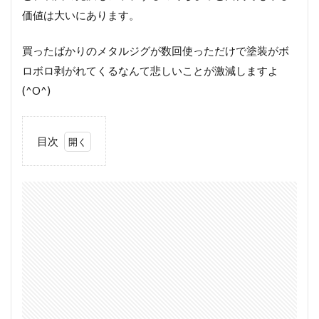
価値は大いにあります。
買ったばかりのメタルジグが数回使っただけで塗装がボ
ロボロ剥がれてくるなんて悲しいことが激減しますよ
(^O^)
目次
1
メ
タ
ル
ジ
グ
の
コ
ー
テ
ィ
ン