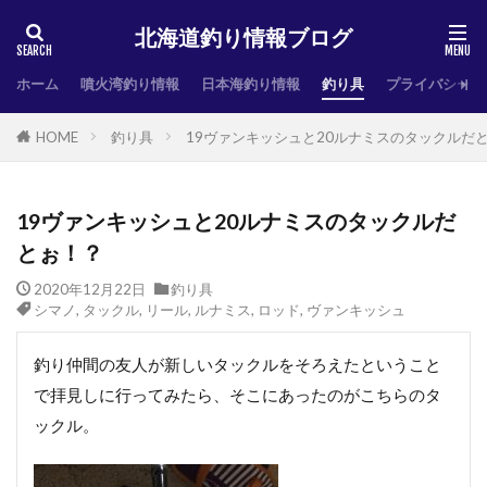
北海道釣り情報ブログ
ホーム
噴火湾釣り情報
日本海釣り情報
釣り具
プライバシーポ
HOME
釣り具
19ヴァンキッシュと20ルナミスのタックルだ
19ヴァンキッシュと20ルナミスのタックルだ
とぉ！？
2020年12月22日
釣り具
シマノ
,
タックル
,
リール
,
ルナミス
,
ロッド
,
ヴァンキッシュ
釣り仲間の友人が新しいタックルをそろえたということ
で拝見しに行ってみたら、そこにあったのがこちらのタ
ックル。