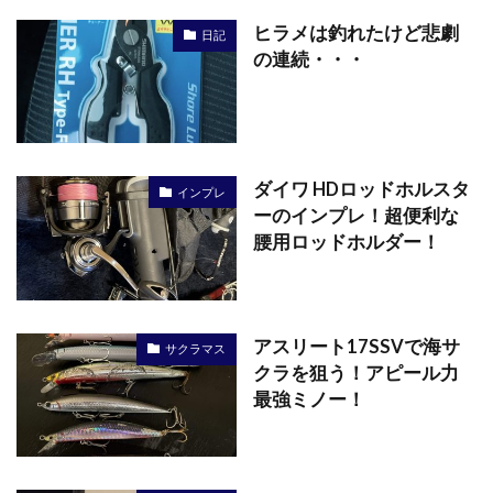
ヒラメは釣れたけど悲劇
日記
の連続・・・
ダイワ HDロッドホルスタ
インプレ
ーのインプレ！超便利な
腰用ロッドホルダー！
アスリート17SSVで海サ
サクラマス
クラを狙う！アピール力
最強ミノー！