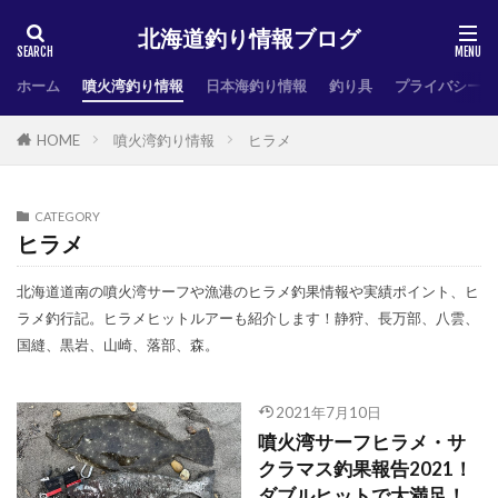
北海道釣り情報ブログ
ホーム
噴火湾釣り情報
日本海釣り情報
釣り具
プライバシーポ
HOME
噴火湾釣り情報
ヒラメ
CATEGORY
ヒラメ
北海道道南の噴火湾サーフや漁港のヒラメ釣果情報や実績ポイント、ヒ
ラメ釣行記。ヒラメヒットルアーも紹介します！静狩、長万部、八雲、
国縫、黒岩、山崎、落部、森。
2021年7月10日
噴火湾サーフヒラメ・サ
クラマス釣果報告2021！
ダブルヒットで大満足！