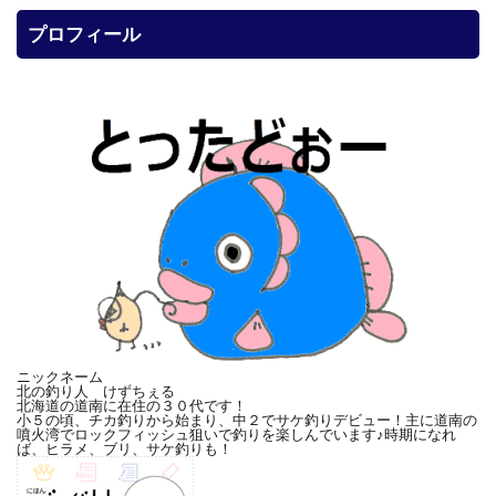
プロフィール
ニックネーム
北の釣り人 けずちぇる
北海道の道南に在住の３０代です！
小５の頃、チカ釣りから始まり、中２でサケ釣りデビュー！主に道南の
噴火湾でロックフィッシュ狙いで釣りを楽しんでいます♪時期になれ
ば、ヒラメ、ブリ、サケ釣りも！