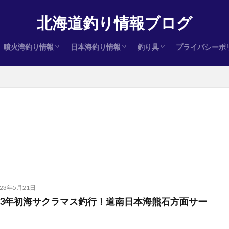
北海道釣り情報ブログ
噴火湾釣り情報
日本海釣り情報
釣り具
プライバシーポ
ヒラメ
サクラマス
アキアジ（鮭）
ヒラメ
サクラマス
アキアジ（鮭）
ヒラメ
サクラマス
アキアジ（鮭）
インプレ
023年5月21日
023年初海サクラマス釣行！道南日本海熊石方面サー
！