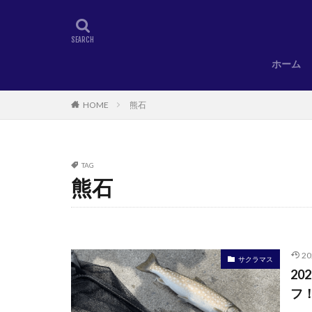
ホーム
HOME
熊石
TAG
熊石
2
サクラマス
2
フ