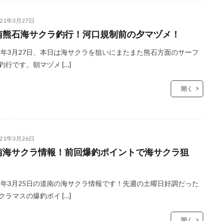
021年3月27日
南熊石海サクラ釣行！河口規制前の夕マヅメ！
21年3月27日、本日は海サクラを狙いにまたまた熊石方面のサーフ
釣行です。朝マヅメ […]
開く
021年3月26日
南海サクラ情報！前回爆釣ポイントで海サクラ狙
！
21年3月25日の道南の海サクラ情報です！先週の土曜日好調だった
クラマスの爆釣ポイ […]
開く