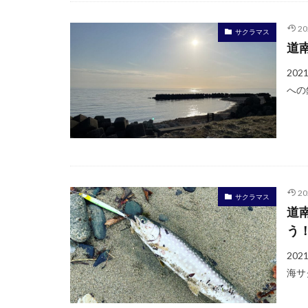
2
サクラマス
道
20
への
2
サクラマス
道
う
20
海サ