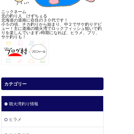
ニックネーム
北の釣り人 けずちぇる
北海道の道南に在住の３０代です！
小５の頃、チカ釣りから始まり、中２でサケ釣りデビ
ュー！主に道南の噴火湾でロックフィッシュ狙いで釣
りを楽しんでいます♪時期になれば、ヒラメ、ブリ、
サケ釣りも！
カテゴリー
噴火湾釣り情報
ヒラメ