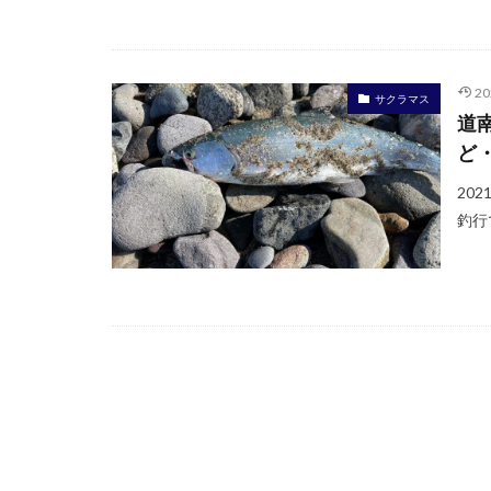
2
サクラマス
道
ど
20
釣行