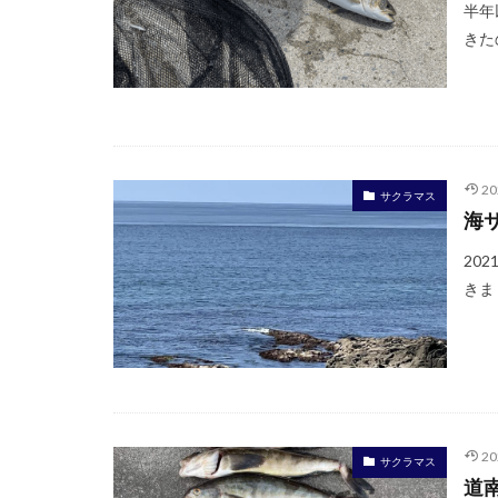
半年
きた
2
サクラマス
海
20
きま
2
サクラマス
道