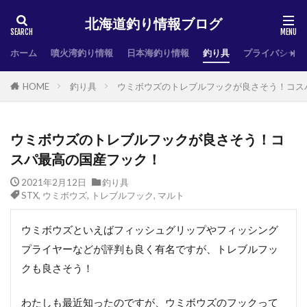
北海道釣り情報ブログ
ホーム
噴火湾釣り情報
日本海釣り情報
釣り具
プライバシーポ
HOME
釣り具
ウミボウズのトレブルフックが良さそう！コス
ウミボウズのトレブルフックが良さそう！コ
スパ最高の国産フック！
2021年2月12日
釣り具
STX
,
ウミボウズ
,
トレブルフック
,
マルト
ウミボウズといえばフィッシュグリップやフィッシング
プライヤーなどが評判も良く有名ですが、トレブルフッ
クも良さそう！
わたしも最近知ったのですが、ウミボウズのフックって