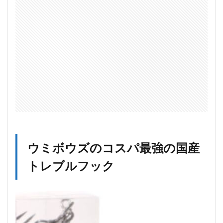
ト
レ
ブ
ル
フ
ッ
ク
ウミボウズのコスパ最強の国産
トレブルフック