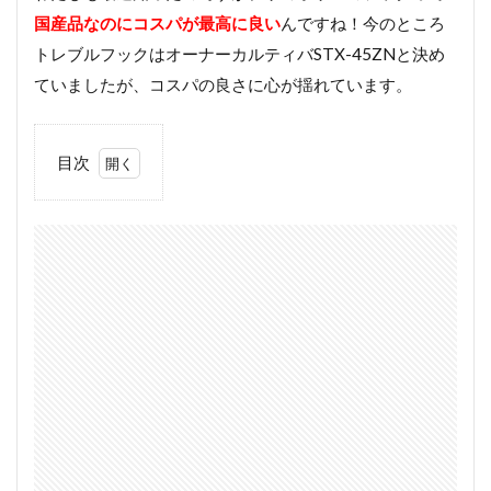
国産品なのにコスパが最高
に良い
んですね！今のところ
トレブルフックはオーナーカルティバSTX-45ZNと決め
ていましたが、コスパの良さに心が揺れています。
目次
1
ウ
ミ
ボ
ウ
ズ
の
コ
ス
パ
最
強
の
国
産