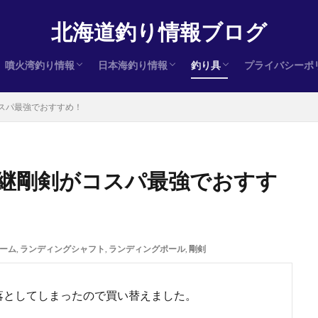
北海道釣り情報ブログ
噴火湾釣り情報
日本海釣り情報
釣り具
プライバシーポ
ヒラメ
サクラマス
アキアジ（鮭）
ヒラメ
サクラマス
アキアジ（鮭）
ヒラメ
サクラマス
アキアジ（鮭）
インプレ
スパ最強でおすすめ！
継剛剣がコスパ最強でおすす
ーム
,
ランディングシャフト
,
ランディングポール
,
剛剣
落としてしまったので買い替えました。