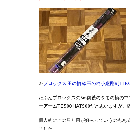
と
め
≫
プロックス 玉の柄 磯玉の柄小継剛剣 ITKGK
たぶんプロックスの5m前後のタモの柄の中
ーアームTE 500 HAT500
だと思いますが、
個人的にこの見た目が好みっていうのもあ
ました。