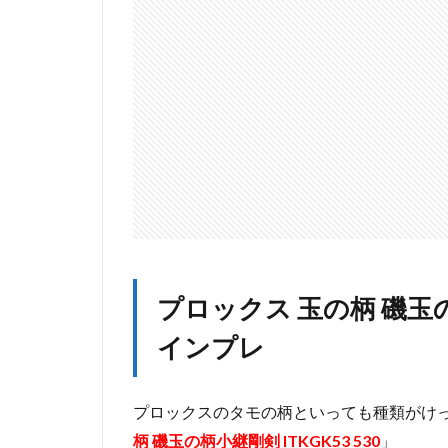
ITKGK53
530開封
インプレ
2
プ
ロ
ッ
ク
ス
の
タ
モ
の
プロックス 玉の柄 磯玉の柄
柄
小
インプレ
継
剛
剣
プロックスのタモの柄といっても種類がけ
の
ま
柄 磯玉の柄小継剛剣 ITKGK53 530
」