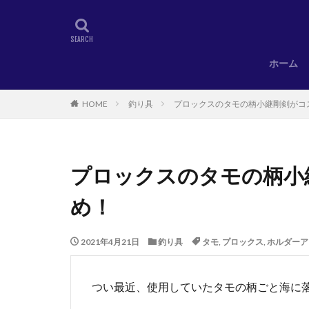
ホーム
HOME
釣り具
プロックスのタモの柄小継剛剣がコ
プロックスのタモの柄小
め！
2021年4月21日
釣り具
タモ
,
プロックス
,
ホルダーア
つい最近、使用していたタモの柄ごと海に