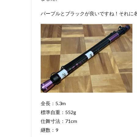
パープルとブラックが良いですね！それに
全長：5.3m
標準自重：552g
仕舞寸法：71cm
継数：9