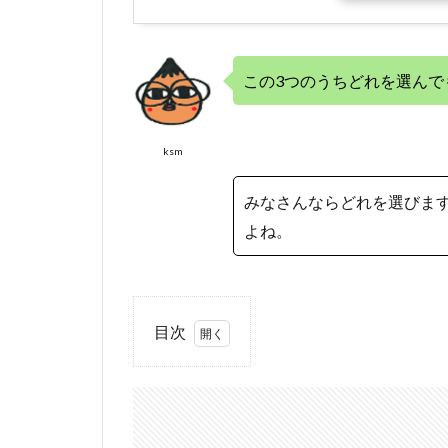
この3つのうちどれを選んで
ksm
みなさんならどれを選びま
よね。
目次
1
プロ
ックス 玉
の柄 磯玉
の柄小継
剛剣