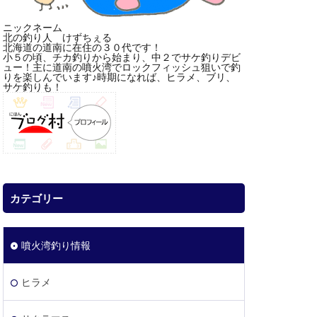
ニックネーム
北の釣り人 けずちぇる
北海道の道南に在住の３０代です！
小５の頃、チカ釣りから始まり、中２でサケ釣りデビ
ュー！主に道南の噴火湾でロックフィッシュ狙いで釣
りを楽しんでいます♪時期になれば、ヒラメ、ブリ、
サケ釣りも！
カテゴリー
噴火湾釣り情報
ヒラメ