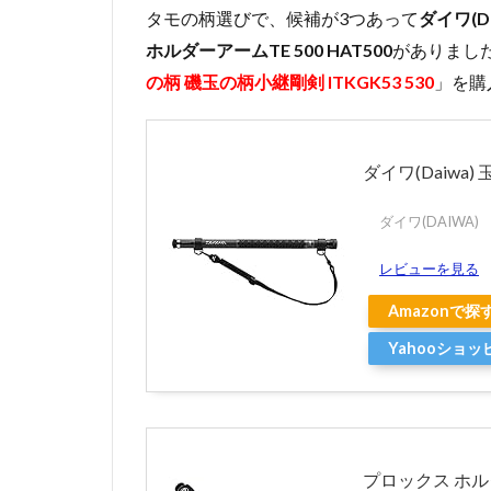
タモの柄選びで、候補が3つあって
ダイワ(D
ホルダーアームTE 500 HAT500
がありまし
の柄 磯玉の柄小継剛剣 ITKGK53 530
」を購
ダイワ(Daiwa)
ダイワ(DAIWA)
レビューを見る
Amazonで探
Yahooショ
プロックス ホルダ