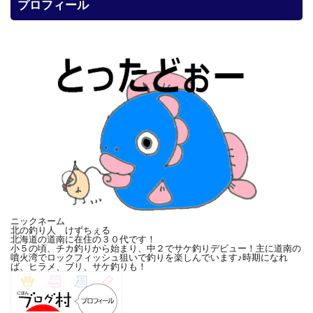
プロフィール
ニックネーム
北の釣り人 けずちぇる
北海道の道南に在住の３０代です！
小５の頃、チカ釣りから始まり、中２でサケ釣りデビュー！主に道南の
噴火湾でロックフィッシュ狙いで釣りを楽しんでいます♪時期になれ
ば、ヒラメ、ブリ、サケ釣りも！