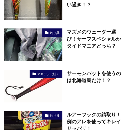
い過ぎ！？
マズメのウェーダー選
釣り具
び！サーフスペシャルか
タイドマニアどっち？
サーモンバットを使うの
アキアジ（鮭）
は北海道民だけ！？
ルアーフックの錆取り！
釣り具
例のアレを使ってキレイ
サッパリ！