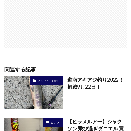
関連する記事
道南アキアジ釣り2022！
アキアジ（鮭）
初戦9月22日！
【ヒラメルアー】ジャク
ヒラメ
ソン 飛び過ぎダニエル 買