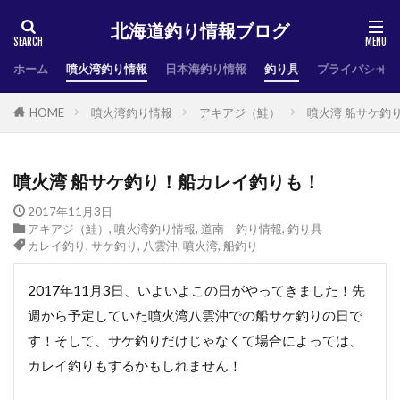
北海道釣り情報ブログ
ホーム
噴火湾釣り情報
日本海釣り情報
釣り具
プライバシーポ
HOME
噴火湾釣り情報
アキアジ（鮭）
噴火湾 船サケ釣
噴火湾 船サケ釣り！船カレイ釣りも！
2017年11月3日
アキアジ（鮭）
,
噴火湾釣り情報
,
道南 釣り情報
,
釣り具
カレイ釣り
,
サケ釣り
,
八雲沖
,
噴火湾
,
船釣り
2017年11月3日、いよいよこの日がやってきました！先
週から予定していた噴火湾八雲沖での船サケ釣りの日で
す！そして、サケ釣りだけじゃなくて場合によっては、
カレイ釣りもするかもしれません！