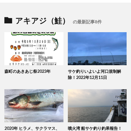
アキアジ（鮭）
の最新記事8件
森町のあきあじ祭2023年
サケ釣りいよいよ河口規制解
除！2022年12月11日
2020年 ヒラメ、サクラマス、
噴火湾 船サケ釣り釣果報告！