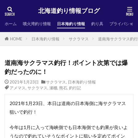
北海道釣り情報ブログ
ホーム
噴火湾釣り情報
日本海釣り情報
釣り具
プライバシーポ
HOME
日本海釣り情報
サクラマス
道南海サクラマス釣行
道南海サクラマス釣行！ポイント次第では爆
釣だったのに！
2021年1月23日
サクラマス
,
日本海釣り情報
アメマス
,
サクラマス
,
瀬棚
,
熊石
,
釣行記
2021年1月23日、本日は道南の日本海側に海サクラマス
狙いで釣行！
今年は1月に入って海峡側でも日本海側でも釣果が良いよ
うなので釣れていそうなポイントに狙いを定めてポイン