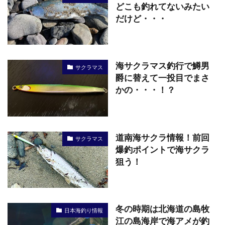
どこも釣れてないみたい
だけど・・・
海サクラマス釣行で鱒男
サクラマス
爵に替えて一投目でまさ
かの・・・！？
道南海サクラ情報！前回
サクラマス
爆釣ポイントで海サクラ
狙う！
冬の時期は北海道の島牧
日本海釣り情報
江の島海岸で海アメが釣