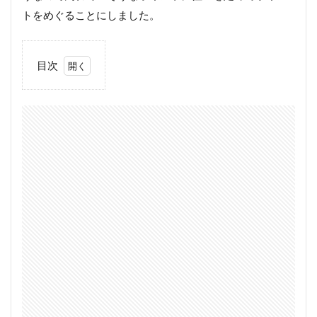
トをめぐることにしました。
目次
1
道南
日本
海側
の瀬
棚・
熊石
方面
でサ
クラ
マス
を狙
う！
2
海
サ
ク