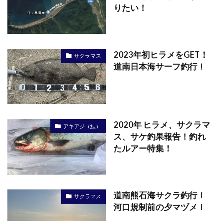
りたい！
2023年初ヒラメをGET！
サクラマス
道南日本海サーフ釣行！
2020年 ヒラメ、サクラマ
アキアジ（鮭）
ス、サケ釣果報告！釣れ
たルアー特集！
道南熊石海サクラ釣行！
サクラマス
河口規制前の夕マヅメ！