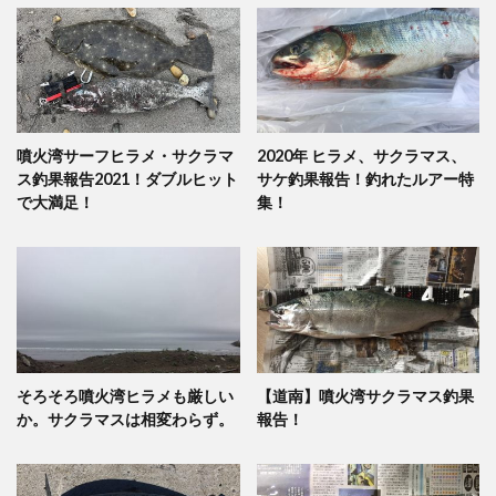
噴火湾サーフヒラメ・サクラマ
2020年 ヒラメ、サクラマス、
ス釣果報告2021！ダブルヒット
サケ釣果報告！釣れたルアー特
で大満足！
集！
そろそろ噴火湾ヒラメも厳しい
【道南】噴火湾サクラマス釣果
か。サクラマスは相変わらず。
報告！