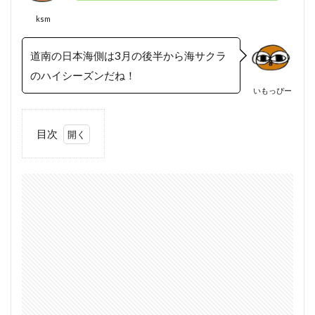
ksm
道南の日本海側は3月の後半から海サクラ
のハイシーズンだね！
いもっぴー
目次
1
道南
の海
サク
ラ釣
行
2021
年3
月20
日！
熊石
方面
サー