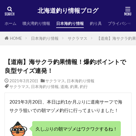
北海道釣り情報ブログ
ホーム
噴火湾釣り情報
日本海釣り情報
釣り具
プライバシーポ
HOME
日本海釣り情報
サクラマス
【道南】海サクラ釣果
【道南】海サクラ釣果情報！爆釣ポイントで
良型サイズ連発！
2021年3月20日
サクラマス
,
日本海釣り情報
サクラマス
,
日本海釣り情報
,
道南
,
釣果
,
釣行
2021年3月20日、本日は約1か月ぶりに道南サーフで海
サクラ狙いでの朝マヅメ釣行に行ってまいりました！
久しぶりの朝マヅメはワクワクするね！