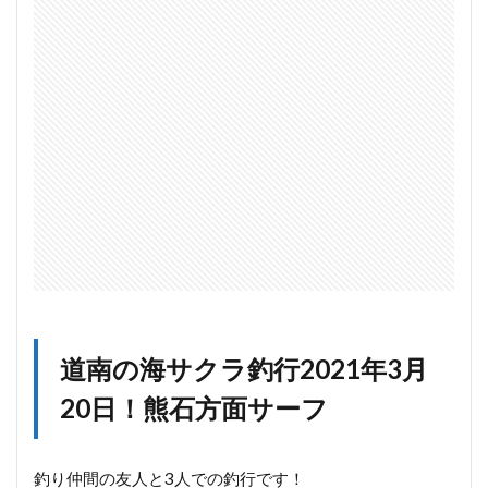
フ
2
海
サ
ク
ラ
マ
ス
使
用
タ
ッ
ク
ル
道南の海サクラ釣行2021年3月
20日！熊石方面サーフ
釣り仲間の友人と3人での釣行です！