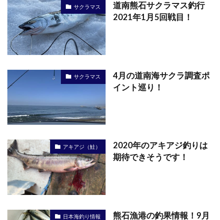
道南熊石サクラマス釣行
サクラマス
2021年1月5回戦目！
4月の道南海サクラ調査ポ
サクラマス
イント巡り！
2020年のアキアジ釣りは
アキアジ（鮭）
期待できそうです！
熊石漁港の釣果情報！9月
日本海釣り情報