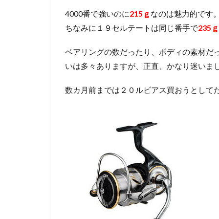
4000番で強いのに
215ｇ
なのは魅力的です
ちなみに１９セルテートは同じ番手で
235ｇ
ベアリングの数だったり、ボディの素材だ
いは多々ありますが、正直、かなり迷いました(
数カ月前までは２０ルビアス買おうとして