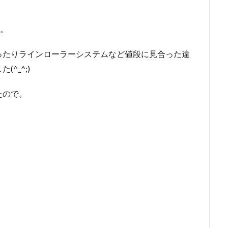
。
。
ったりラインローラーシステムなど値段に見合った違
^_^;)
たので。