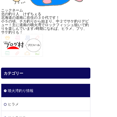
ニックネーム
北の釣り人 けずちぇる
北海道の道南に在住の３０代です！
小５の頃、チカ釣りから始まり、中２でサケ釣りデビ
ュー！主に道南の噴火湾でロックフィッシュ狙いで釣
りを楽しんでいます♪時期になれば、ヒラメ、ブリ、
サケ釣りも！
カテゴリー
噴火湾釣り情報
ヒラメ