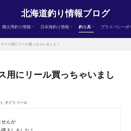
北海道釣り情報ブログ
噴火湾釣り情報
日本海釣り情報
釣り具
プライバシーポ
ヒラメ
サクラマス
アキアジ（鮭）
ヒラメ
サクラマス
アキアジ（鮭）
ヒラメ
サクラマス
アキアジ（鮭）
インプレ
クラマス用にリール買っちゃいました！
ス用にリール買っちゃいまし
ト
,
ダイワ
,
リール
ませんが
ル購入しました！