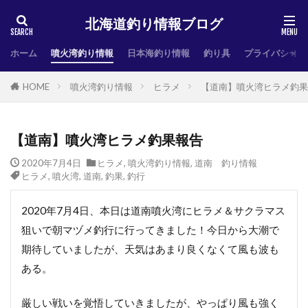
北海道釣り情報ブログ
ホーム
噴火湾釣り情報
日本海釣り情報
釣り具
プライバシーポ
HOME
噴火湾釣り情報
ヒラメ
【道南】噴火湾ヒラメ釣果
【道南】噴火湾ヒラメ釣果報告
2020年7月4日
ヒラメ
,
噴火湾釣り情報
,
道南 釣り情報
ヒラメ
,
噴火湾
,
道南
,
釣果
,
釣行
2020年7月4日、本日は道南噴火湾にヒラメ＆サクラマス
狙いで朝マヅメ釣行に行ってきました！今日から大潮で
期待していましたが、天気はあまり良くなくて風も波も
ある。
厳しい戦いを覚悟していきましたが、やっぱり風も強く