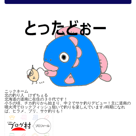
ニックネーム
北の釣り人 けずちぇる
北海道の道南に在住の３０代です！
小５の頃、チカ釣りから始まり、中２でサケ釣りデビュー！主に道南の
噴火湾でロックフィッシュ狙いで釣りを楽しんでいます♪時期になれ
ば、ヒラメ、ブリ、サケ釣りも！