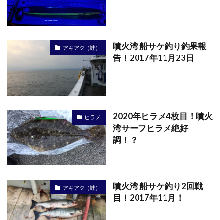
噴火湾 船サケ釣り釣果報
アキアジ（鮭）
告！2017年11月23日
2020年ヒラメ4枚目！噴火
ヒラメ
湾サーフヒラメ絶好
調！？
噴火湾 船サケ釣り2回戦
アキアジ（鮭）
目！2017年11月！