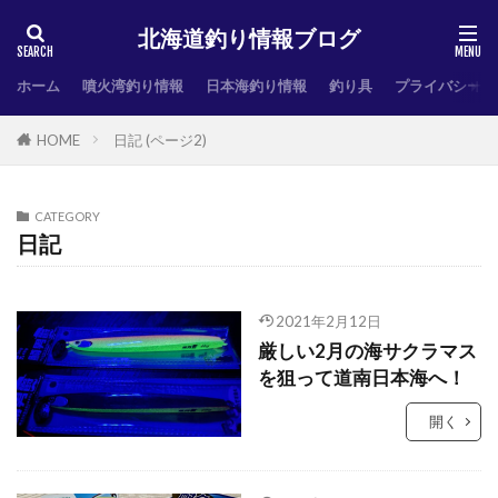
北海道釣り情報ブログ
ホーム
噴火湾釣り情報
日本海釣り情報
釣り具
プライバシーポ
HOME
日記 (ページ2)
CATEGORY
日記
2021年2月12日
厳しい2月の海サクラマス
を狙って道南日本海へ！
開く