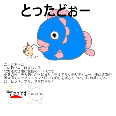
ニックネーム
北の釣り人 けずちぇる
北海道の道南に在住の３０代です！
小５の頃、チカ釣りから始まり、中２でサケ釣りデビュー！主に道南の
噴火湾でロックフィッシュ狙いで釣りを楽しんでいます♪時期になれ
ば、ヒラメ、ブリ、サケ釣りも！