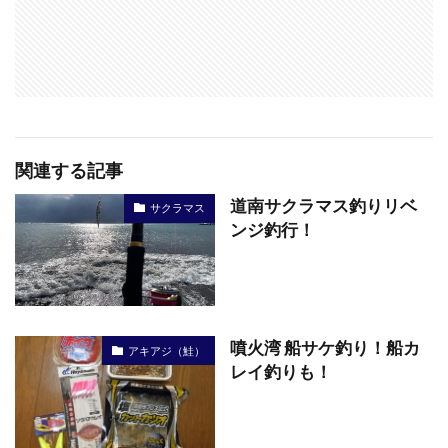
関連する記事
道南サクラマス釣りリベ
サクラマス
ンジ釣行！
噴火湾 船サケ釣り！船カ
アキアジ（鮭）
レイ釣りも！