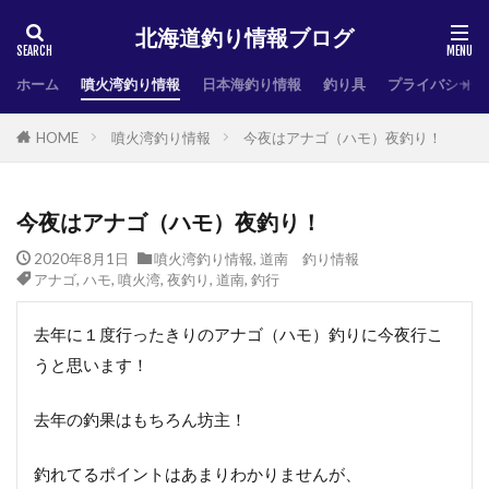
北海道釣り情報ブログ
ホーム
噴火湾釣り情報
日本海釣り情報
釣り具
プライバシーポ
HOME
噴火湾釣り情報
今夜はアナゴ（ハモ）夜釣り！
今夜はアナゴ（ハモ）夜釣り！
2020年8月1日
噴火湾釣り情報
,
道南 釣り情報
アナゴ
,
ハモ
,
噴火湾
,
夜釣り
,
道南
,
釣行
去年に１度行ったきりのアナゴ（ハモ）釣りに今夜行こ
うと思います！
去年の釣果はもちろん坊主！
釣れてるポイントはあまりわかりませんが、