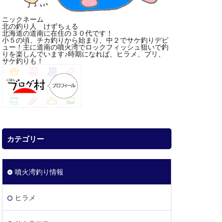
ニックネーム
北の釣り人 けずちぇる
北海道の道南に在住の３０代です！
小５の頃、チカ釣りから始まり、中２でサケ釣りデビ
ュー！主に道南の噴火湾でロックフィッシュ狙いで釣
りを楽しんでいます♪時期になれば、ヒラメ、ブリ、
サケ釣りも！
カテゴリー
噴火湾釣り情報
ヒラメ