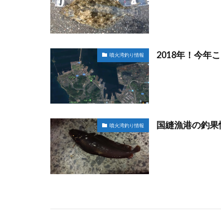
2018年！今
噴火湾釣り情報
国縫漁港の釣果
噴火湾釣り情報