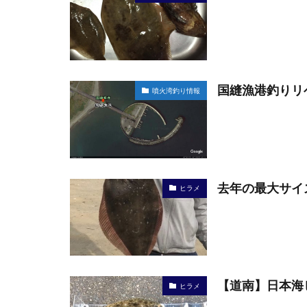
国縫漁港釣りリ
噴火湾釣り情報
去年の最大サイ
ヒラメ
【道南】日本海
ヒラメ