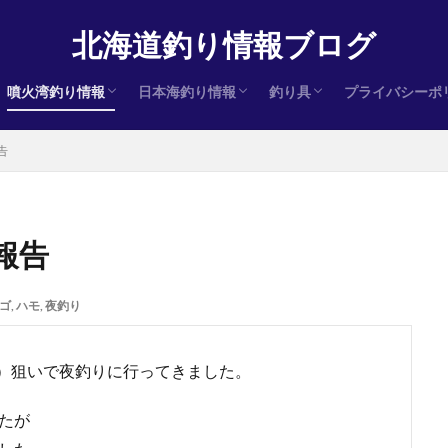
北海道釣り情報ブログ
噴火湾釣り情報
日本海釣り情報
釣り具
プライバシーポ
ヒラメ
サクラマス
アキアジ（鮭）
ヒラメ
サクラマス
アキアジ（鮭）
ヒラメ
サクラマス
アキアジ（鮭）
インプレ
告
報告
ゴ
,
ハモ
,
夜釣り
モ）狙いで夜釣りに行ってきました。
たが