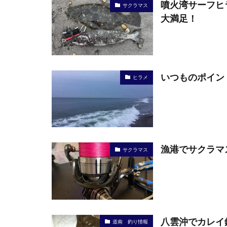
噴火湾サーフヒ
サクラマス
大満足！
いつものポイン
ヒラメ
漁港でサクラマ
サクラマス
八雲沖でカレイ
道南 釣り情報