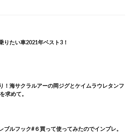
りたい車2021年ベスト3！
り！海サクラルアーの岡ジグとケイムラウレタンフ
Xを求めて。
レブルフック#６買って使ってみたのでインプレ。