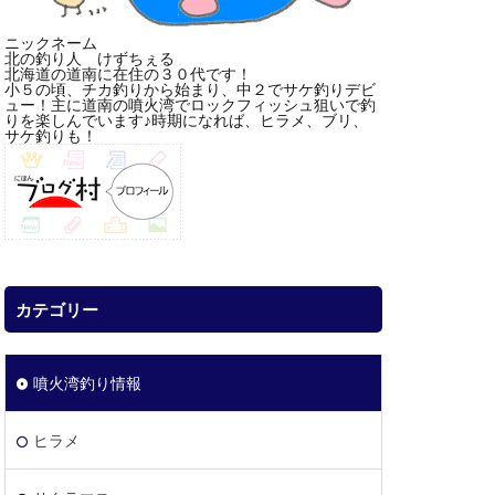
ニックネーム
北の釣り人 けずちぇる
北海道の道南に在住の３０代です！
小５の頃、チカ釣りから始まり、中２でサケ釣りデビ
ュー！主に道南の噴火湾でロックフィッシュ狙いで釣
りを楽しんでいます♪時期になれば、ヒラメ、ブリ、
サケ釣りも！
カテゴリー
噴火湾釣り情報
ヒラメ