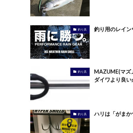
釣り用のレイン
釣り具
MAZUME(マ
釣り具
ダイワより良い
ハリは「がまか
釣り具