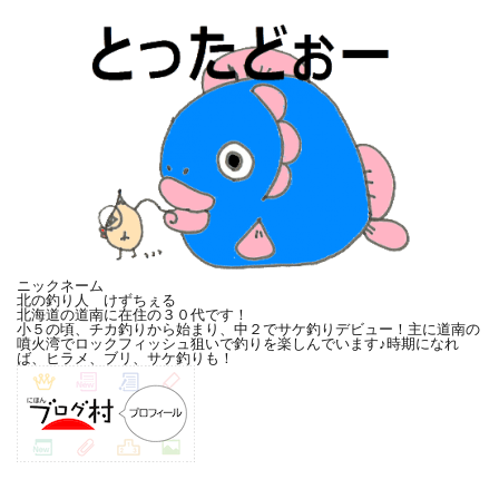
ニックネーム
北の釣り人 けずちぇる
北海道の道南に在住の３０代です！
小５の頃、チカ釣りから始まり、中２でサケ釣りデビュー！主に道南の
噴火湾でロックフィッシュ狙いで釣りを楽しんでいます♪時期になれ
ば、ヒラメ、ブリ、サケ釣りも！