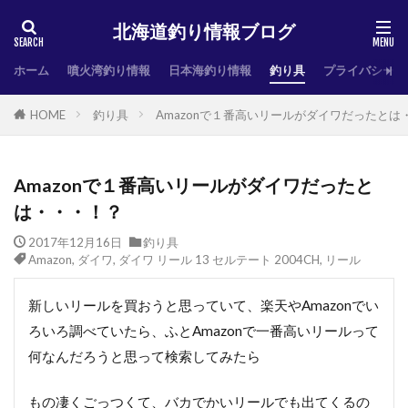
北海道釣り情報ブログ
ホーム
噴火湾釣り情報
日本海釣り情報
釣り具
プライバシーポ
HOME
釣り具
Amazonで１番高いリールがダイワだったとは
Amazonで１番高いリールがダイワだったと
は・・・！？
2017年12月16日
釣り具
Amazon
,
ダイワ
,
ダイワ リール 13 セルテート 2004CH
,
リール
新しいリールを買おうと思っていて、楽天やAmazonでい
ろいろ調べていたら、ふとAmazonで一番高いリールって
何なんだろうと思って検索してみたら
もの凄くごっつくて、バカでかいリールでも出てくるの