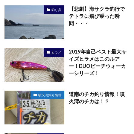
【悲劇】海サクラ釣行で
釣り具
テトラに飛び乗った瞬
間・・・
2019年自己ベスト最大サ
ヒラメ
イズヒラメはこのルア
ー！DUOビーチウォーカ
ーシリーズ！
道南のチカ釣り情報！噴
噴火湾釣り情報
火湾のチカは！？