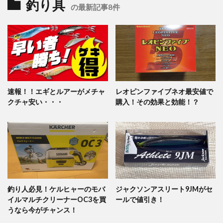
釣り具
の最新記事8件
速報！！エギとルアーがメチャ
レオピンファイブネオ最安値で
クチャ安い・・・
購入！その効果と効能！？
釣り人必見！ケルヒャーのモバ
ジャクソンアスリート9JMがセ
イルマルチクリーナーOC3を買
ールで値引き！
うなら今がチャンス！