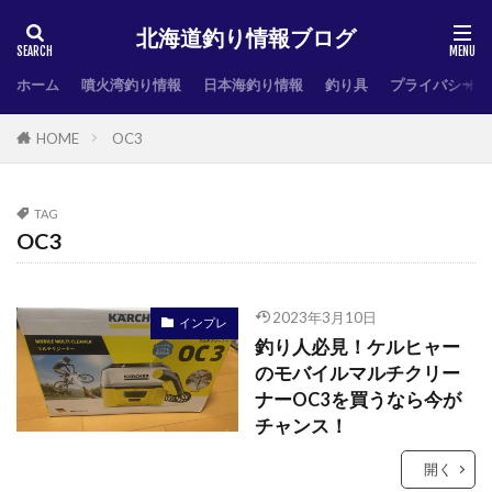
北海道釣り情報ブログ
ホーム
噴火湾釣り情報
日本海釣り情報
釣り具
プライバシーポ
HOME
OC3
TAG
OC3
2023年3月10日
インプレ
釣り人必見！ケルヒャー
のモバイルマルチクリー
ナーOC3を買うなら今が
チャンス！
開く