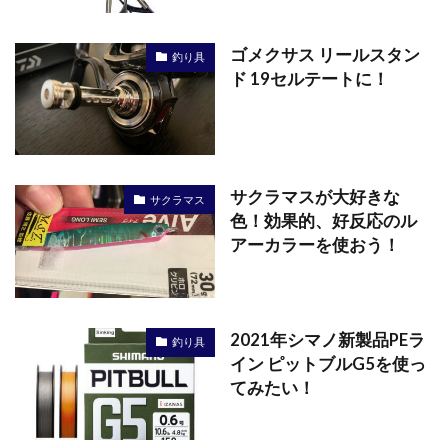
ゴメクサス リールスタン
釣り具
ド 19セルテートに！
サクラマスが大好きな
サクラマス
色！効果的、好反応のル
アーカラーを使おう！
2021年シマノ新製品PEラ
釣り具
イン ピットブルG5を使っ
てみたい！