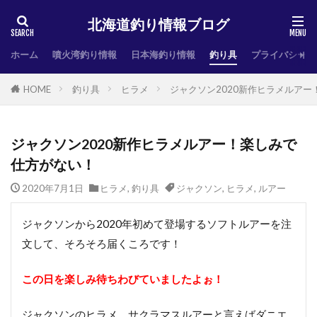
北海道釣り情報ブログ
ホーム
噴火湾釣り情報
日本海釣り情報
釣り具
プライバシーポ
HOME
釣り具
ヒラメ
ジャクソン2020新作ヒラメルア
ジャクソン2020新作ヒラメルアー！楽しみで
仕方がない！
2020年7月1日
ヒラメ
,
釣り具
ジャクソン
,
ヒラメ
,
ルアー
ジャクソンから2020年初めて登場するソフトルアーを注
文して、そろそろ届くころです！
この日を楽しみ待ちわびていましたよぉ！
ジャクソンのヒラメ、サクラマスルアーと言えばダニエ