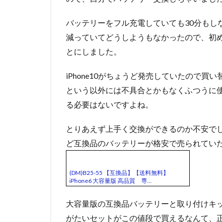
バッテリーをフル充電していても30分もし
減っていてどうしようもなかったので、初めて
とにしました。
iPhone10がちょうど発売していたので
という以外には不具合とかもなくふつうに使
る必要はないですよね。
とりあえず上手く交換ができるのか不安で
ど互換品のバッテリーが格安で売られてい
(DM)B25-55 【互換品】【送料無料】
iPhone6 大容量版 高品質 専…
大容量版の互換品バッテリーと取り付けキ
がたいセットがこの値段で買えるなんて、