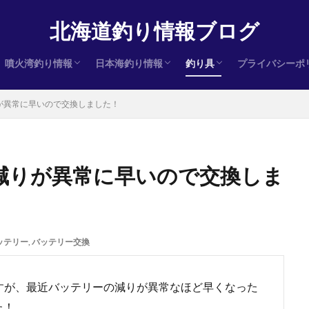
北海道釣り情報ブログ
噴火湾釣り情報
日本海釣り情報
釣り具
プライバシーポ
ヒラメ
サクラマス
アキアジ（鮭）
ヒラメ
サクラマス
アキアジ（鮭）
ヒラメ
サクラマス
アキアジ（鮭）
インプレ
減りが異常に早いので交換しました！
ーの減りが異常に早いので交換しま
ッテリー
,
バッテリー交換
ちますが、最近バッテリーの減りが異常なほど早くなった
た！