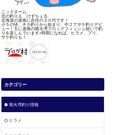
ニックネーム
北の釣り人 けずちぇる
北海道の道南に在住の３０代です！
小５の頃、チカ釣りから始まり、中２でサケ釣りデビ
ュー！主に道南の噴火湾でロックフィッシュ狙いで釣
りを楽しんでいます♪時期になれば、ヒラメ、ブリ、
サケ釣りも！
カテゴリー
噴火湾釣り情報
ヒラメ