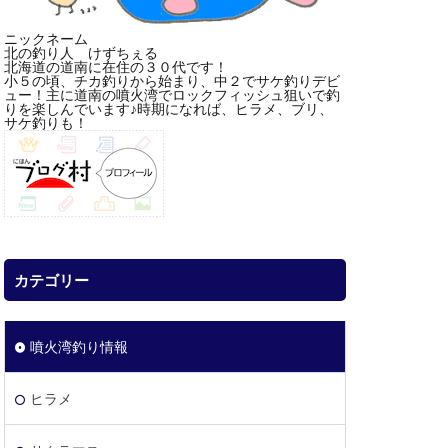
ニックネーム
北の釣り人 けずちぇる
北海道の道南に在住の３０代です！
小５の頃、チカ釣りから始まり、中２でサケ釣りデビ
ュー！主に道南の噴火湾でロックフィッシュ狙いで釣
りを楽しんでいます♪時期になれば、ヒラメ、ブリ、
サケ釣りも！
カテゴリー
噴火湾釣り情報
ヒラメ