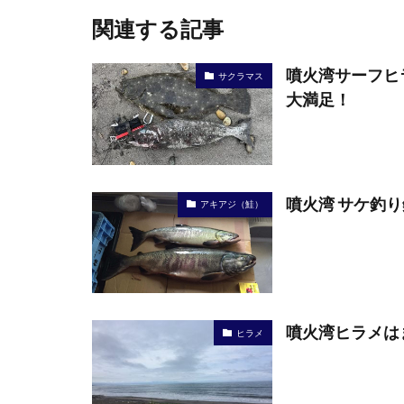
関連する記事
噴火湾サーフヒ
サクラマス
大満足！
噴火湾 サケ釣り
アキアジ（鮭）
噴火湾ヒラメは
ヒラメ