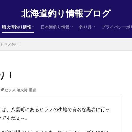
北海道釣り情報ブログ
噴火湾釣り情報
日本海釣り情報
釣り具
プライバシーポ
ヒラメ
サクラマス
アキアジ（鮭）
ヒラメ
サクラマス
アキアジ（鮭）
ヒラメ
サクラマス
アキアジ（鮭）
インプレ
でヒラメ釣り！
り！
ヒラメ
,
噴火湾
,
黒岩
トは、八雲町にあるヒラメの生地で有名な黒岩に行っ
いですねぇ～。