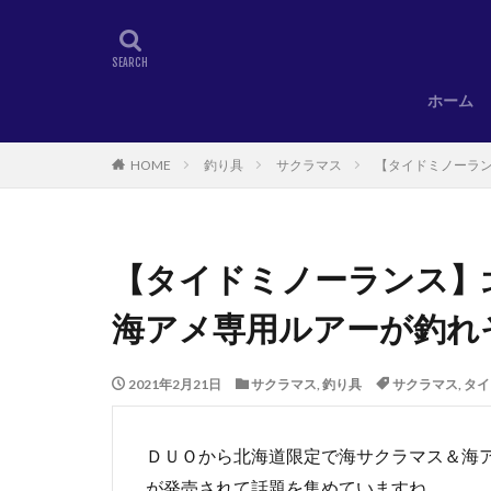
ホーム
HOME
釣り具
サクラマス
【タイドミノーラ
【タイドミノーランス】
海アメ専用ルアーが釣れ
2021年2月21日
サクラマス
,
釣り具
サクラマス
,
タイ
ＤＵＯから北海道限定で海サクラマス＆海
が発売されて話題を集めていますね。