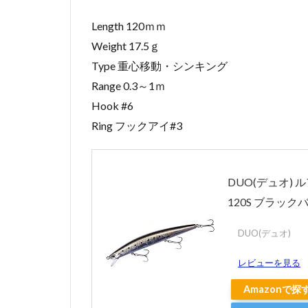
Ｓカラ
Length 120ｍｍ
ーライ
ンナッ
Weight 17.5ｇ
プ
Type 重心移動・シンキング
4
Range 0.3～1ｍ
タイ
Hook #6
ドミ
Ring フックアイ#3
ノー
ラン
スの
キャ
DUO(デュオ) 
ンペ
ーン
120S ブラッ
が超
お
DUO(デュオ)
得！
レビューを見る
5
タ
Amazonで探
イ