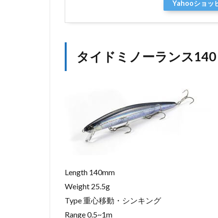
ド
Yahooショ
ミ
ノ
ー
ラ
ン
タイドミノーランス140
ス
水
中
ア
ク
シ
ョ
ン
6
タ
Length 140mm
イ
ド
Weight 25.5g
ミ
Type 重心移動・シンキング
ノ
ー
Range 0.5~1m