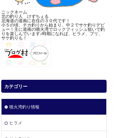
ニックネーム
北の釣り人 けずちぇる
北海道の道南に在住の３０代です！
小５の頃、チカ釣りから始まり、中２でサケ釣りデビ
ュー！主に道南の噴火湾でロックフィッシュ狙いで釣
りを楽しんでいます♪時期になれば、ヒラメ、ブリ、
サケ釣りも！
カテゴリー
噴火湾釣り情報
ヒラメ