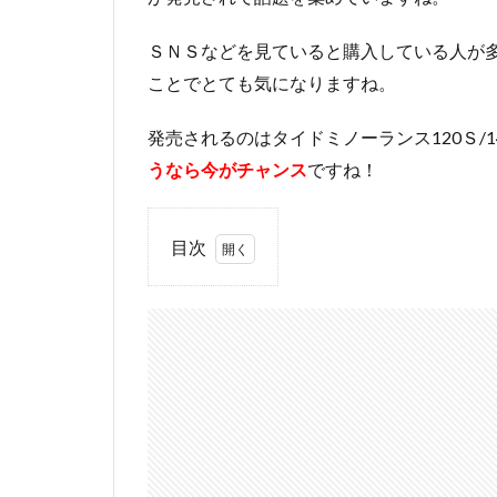
ＳＮＳなどを見ていると購入している人が
ことでとても気になりますね。
発売されるのはタイドミノーランス120Ｓ/1
うなら今がチャンス
ですね！
目次
1
タ
イ
ド
ミ
ノ
ー
ラ
ン
ス