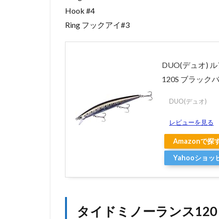
ラ
Hook #4
ン
Ring フックアイ#3
ス
の
ま
と
DUO(デュオ) 
め
120S ブラッ
DUO(デュオ)
レビューを見る
Amazonで探
Yahooショ
タイドミノーランス120