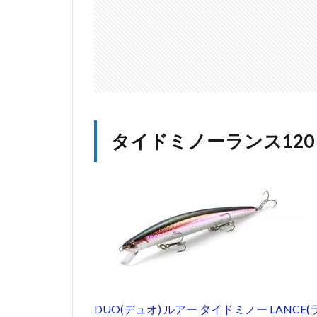
120
Ｓ
2
タ
イ
ド
ミ
ノ
タイドミノーランス120
ー
ラ
ン
ス
140
Ｓ
3
タ
イドミ
ノーラ
ンス
120
DUO(デュオ) ルアー タイドミノー LANC
Ｓ/140