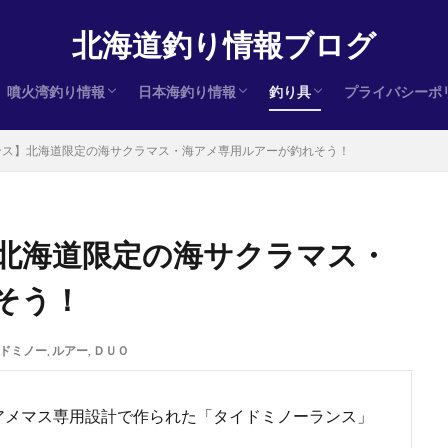
北海道釣り情報ブログ
噴火湾釣り情報
日本海釣り情報
釣り具
プライバシーポ
ヒラメ
サクラマス
アキアジ（鮭）
ヒラメ
サクラマス
アキアジ（鮭）
ヒラメ
サクラマス
アキアジ（鮭）
インプレ
ンス】北海道限定の海サクラマス・海アメ専用ルアーが釣れそう！
北海道限定の海サクラマス・
そう！
ドミノー
,
ルアー
,
ＤＵＯ
アメマス専用設計で作られた「タイドミノーランス」